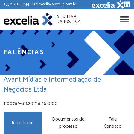
+55 11 2844-2446 | rajexcelia@excelia.com.br
AUXILIAR
DA JUSTIÇA
FALÊNCIAS
Avant Mídias e Intermediação de
Negócios Ltda
1100789-88.2017.8.26.0100
Documentos do
Fale
Introdução
processo
Conosco