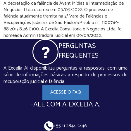
A decretação da falência de Avant Mídias e Intermediação de
Negócios Ltda ocorreu em 09/09/2022. O processo de
falência atualmente tramita na 2ª Vara de Falências e
Recuperações Judiciais de São Paulo/SP sob o n.º 1100789-
88.2017.8.26.0100. A Excelia Consultoria e Negócios Ltda. foi
nomeada Administradora Judicial em 09/09/2022.
PERGUNTAS
FREQUENTES
A Excelia AJ disponibiliza perguntas e respostas, com uma
série de informações básicas a respeito de processos de
recuperação judicial e falência
ACESSE O FAQ
FALE COM A EXCELIA AJ
+55 11 2844-2446