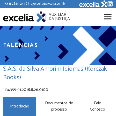
+55 11 2844-2446 | rajexcelia@excelia.com.br
AUXILIAR
DA JUSTIÇA
FALÊNCIAS
S.A.S. da Silva Amorim Idiomas (Korczak
Books)
1134355-91.2018.8.26.0100
Documentos do
Fale
Introdução
processo
Conosco