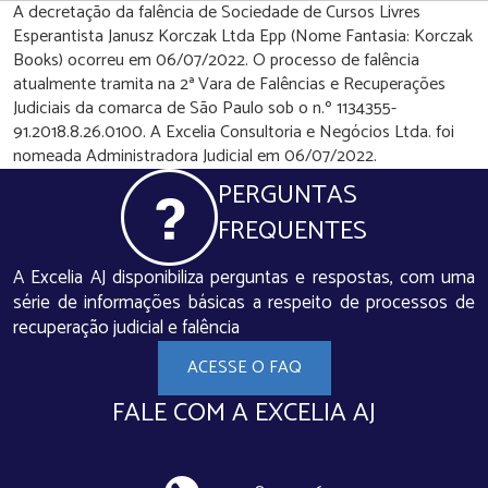
A decretação da falência de Sociedade de Cursos Livres
Esperantista Janusz Korczak Ltda Epp (Nome Fantasia: Korczak
Books) ocorreu em 06/07/2022. O processo de falência
atualmente tramita na 2ª Vara de Falências e Recuperações
Judiciais da comarca de São Paulo sob o n.º 1134355-
91.2018.8.26.0100. A Excelia Consultoria e Negócios Ltda. foi
nomeada Administradora Judicial em 06/07/2022.
PERGUNTAS
FREQUENTES
A Excelia AJ disponibiliza perguntas e respostas, com uma
série de informações básicas a respeito de processos de
recuperação judicial e falência
ACESSE O FAQ
FALE COM A EXCELIA AJ